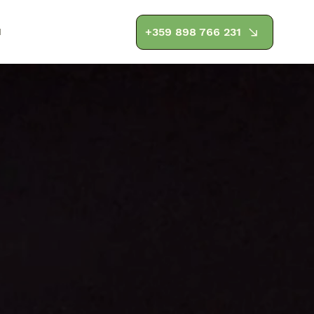
и
+359 898 766 231