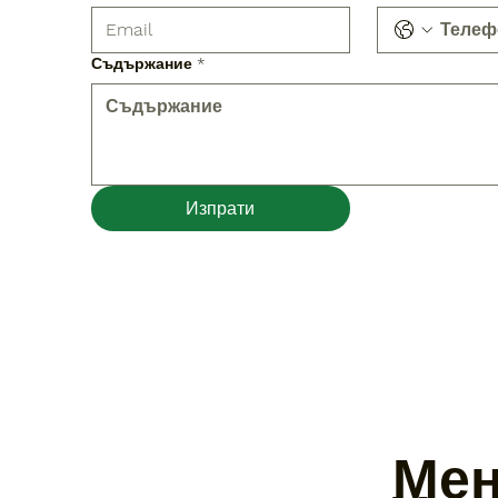
Съдържание
*
Изпрати
Ме