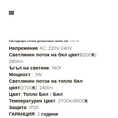
Светодиодна стенна декоративна лампа тип LINE 3W
Напрежение AC: 220V-240V
Светлинен поток на бял цвят(6200К):
280lm
Ъгъл на светене: 180º
Мощност : 3W
Светлинен поток на топло бял
цвят(2700К): 240lm
Цвят: Топло Бял / Бял
Температурен Цвят: 2700K/6500К
Защита: IP20
ГАРАНЦИЯ: 2 години