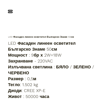
LED Фасаден линеен осветител Българско Знаме 50см
LED Фасаден линеен осветител
Българско Знаме 50см
Мощност : 9бр х 2W=18W
Захранване - 220VAC
Излъчвана светлина : БЯЛО / ЗЕЛЕНО /
ЧЕРВЕНО
Размер : 0,5м
Тегло: 1.502 kg
Диоди: CREE XP-E
Живот : 50000 часа